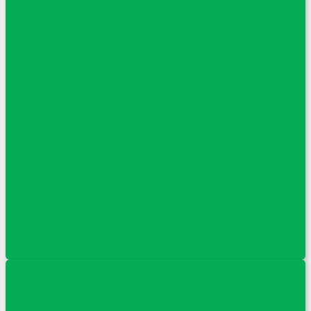
Telegram 下载量激增背后：2026 年的隐私焦虑与中文