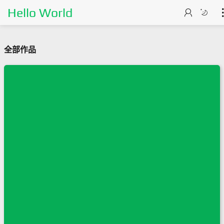
Hello World
全部作品