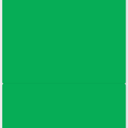
Telegram 2026：全球通信工具的进化之路与安全考量