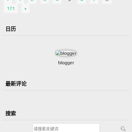
171
»
常真相
日历
blogger
最新评论
搜索