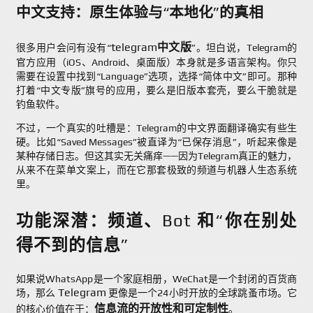
中文支持：原生体验与“本地化”的真相
telegram中文版
很多用户会问有没有“
”。坦白说，Telegram的
官方应用（iOS、Android、桌面版）本身就是多语言架构。你只
需要在设置中找到“Language”选项，选择“简体中文”即可。那种
打着“中文专版”旗号的应用，要么是旧版本套壳，要么干脆就是
钓鱼软件。
不过，一个真实的吐槽是：Telegram的中文界面翻译确实有些生
硬。比如“Saved Messages”被直译为“已保存消息”，听起来像是
某种存储日志。但这其实无关痛痒——因为Telegram真正的魅力，
从来不在菜单文案上，而在它那套极致的频道与机器人生态系统
里。
功能深潜：频道、Bot 和“你在别处
得不到的信息”
如果说WhatsApp是一个家庭相册，WeChat是一个封闭的百货商
Telegram
场，那么
更像是一个24小时开放的全球跳蚤市场。它
信息流的开放性和可定制性
的核心价值在于：
。