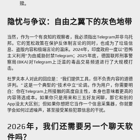
赎。
隐忧与争议：自由之翼下的灰色地带
当然，作为一个有良知的观察者，我必须指出Telegram并非乌托
邦。它的宽松政策在保护反体制言论的同时，也成为了垃圾信
息、盗版内容和极端言论的温床。2024年，印度政府一度以“恐怖
主义利用”为由威胁封禁Telegram；2025年底，德国联邦刑事警
察局(BKA)对Telegram上泛滥的毒品交易频道进行了大规模打
击。
杜罗夫本人对此的回应是：“我们提供工具，但不负责内容的道德
评判。” 这是一个典型的“技术中立”论调。作为用户，你需要明
白：你在Telegram上所接触的高度自主性，本身也意味着更高的
内容筛选成本。如果你只是用来和三五好友闲聊，那它和别的
App没太大区别；但如果你想把它当作一个信息采集器，你就要
学会如何过滤噪声，甚至接受某些犯罪信息的干扰。
2026年，我们还需要另一个聊天软
件吗？