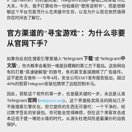
X（原Twitter）时的避风港，Telegram 的用户基础已经突破10亿
大关。今天，我不打算给你一份枯燥的“使用说明书”，而是想聊
聊这个平台究竟凭什么在夹缝中生存，以及为什么现在依然值得
你花时间去了解它。
官方渠道的“寻宝游戏”：为什么非要
从官网下手？
telegram下载
telegram中
如果你此刻在搜索引擎里输入“
”或“
文版
”，你大概率会看到一堆面目模糊的第三方下载站。这些网站
有的打着“高速破解版”的旗号，有的甚至直接捆绑了广告插件。
这不是危言耸听——今年4月，安全公司ESET发布报告指出，超过
40%的假冒Telegram安装包携带了远程控制木马。
因此，获取这个软件的第一步，也是最关键的一步，永远是认准
Telegram官网
(
telegram.org
)。这个界面极其简洁的网站几乎
不做搜索引擎优化，但它提供的东西无可替代：一个干净的、经
过数字签名的安装包。你可能会觉得麻烦，但在这个黑客攻击成
本远低于建一堵防火墙的时代，从源头杜绝风险是最廉价的自我
保护。