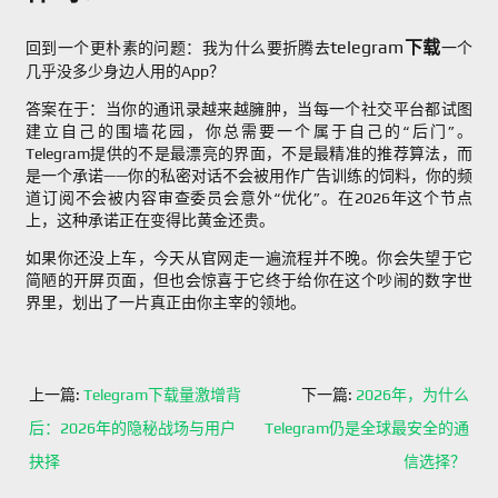
telegram下载
回到一个更朴素的问题：我为什么要折腾去
一个
几乎没多少身边人用的App？
答案在于：当你的通讯录越来越臃肿，当每一个社交平台都试图
建立自己的围墙花园，你总需要一个属于自己的“后门”。
Telegram提供的不是最漂亮的界面，不是最精准的推荐算法，而
是一个承诺——你的私密对话不会被用作广告训练的饲料，你的频
道订阅不会被内容审查委员会意外“优化”。在2026年这个节点
上，这种承诺正在变得比黄金还贵。
如果你还没上车，今天从官网走一遍流程并不晚。你会失望于它
简陋的开屏页面，但也会惊喜于它终于给你在这个吵闹的数字世
界里，划出了一片真正由你主宰的领地。
上一篇:
Telegram下载量激增背
下一篇:
2026年，为什么
后：2026年的隐秘战场与用户
Telegram仍是全球最安全的通
抉择
信选择？